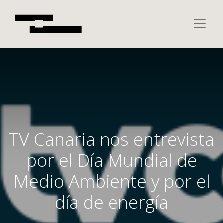
TV Canaria nos entrevista
por el Día Mundial de
Medio Ambiente y por el
día de energía